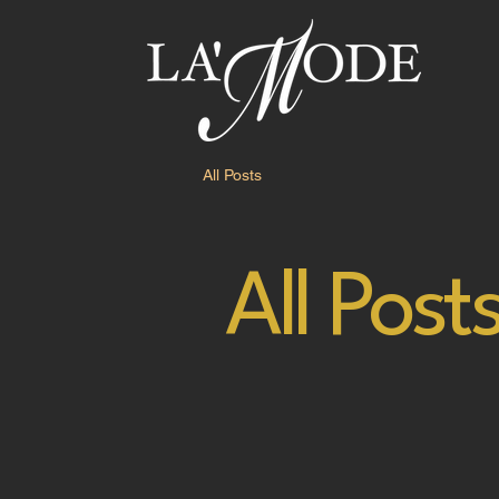
All Posts
All Post