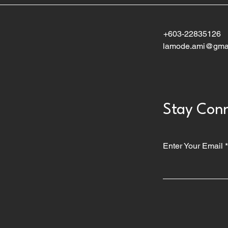
+603-22835126
lamode.ami@gma
Stay Conn
Enter Your Email